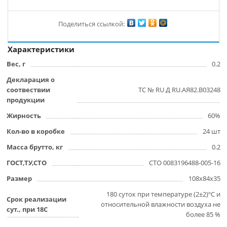
Поделиться ссылкой:
Характеристики
Вес, г
0.2
Декларация о
соотвествии
ТС № RU Д RU.АЯ82.В03248
продукции
Жирность
60%
Кол-во в коробке
24 шт
Масса брутто, кг
0.2
ГОСТ,ТУ,СТО
СТО 0083196488-005-16
Размер
108х84х35
180 суток при температуре (2±2)ºС и
Срок реализации
относительной влажности воздуха не
сут., при 18С
более 85 %