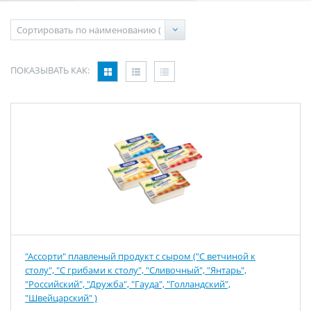
ПОКАЗЫВАТЬ КАК:
"Ассорти" плавленый продукт с сыром ("С ветчиной к
столу", "С грибами к столу", "Сливочный", "Янтарь",
"Российский", "Дружба", "Гауда", "Голландский",
"Швейцарский" )