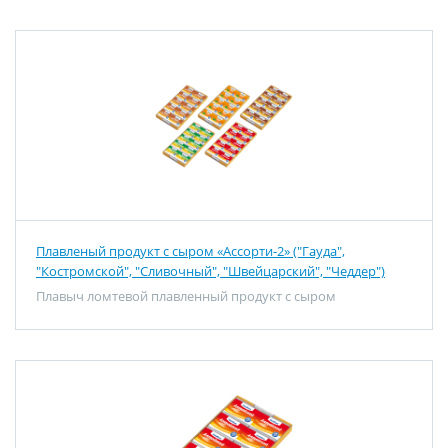
Плавленый продукт с сыром «Ассорти-2» ("Гауда",
"Костромской", "Сливочный", "Швейцарский", "Чеддер")
Плавыч ломтевой плавленный продукт с сыром