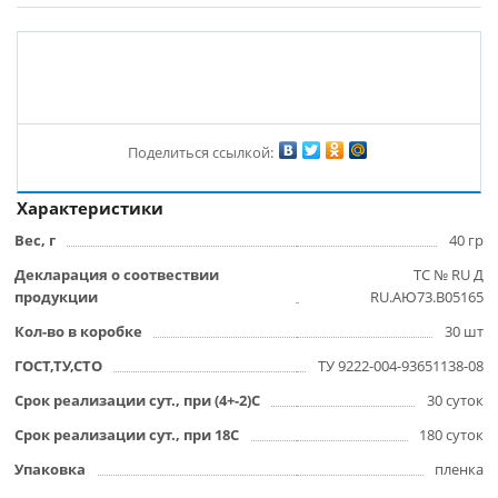
Поделиться ссылкой:
Характеристики
Вес, г
40 гр
Декларация о соотвествии
ТС № RU Д
продукции
RU.АЮ73.В05165
Кол-во в коробке
30 шт
ГОСТ,ТУ,СТО
ТУ 9222-004-93651138-08
Срок реализации сут., при (4+-2)С
30 суток
Срок реализации сут., при 18С
180 суток
Упаковка
пленка